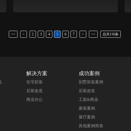
<<
<
2
3
4
5
6
7
>
>>
总共116条
解决方案
成功案例
品
住宅前装
别墅前装案例
后装改造
后装改造
商业办公
工装&商业
家装案例
展厅案例
其他案例简表