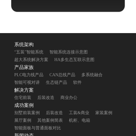
力屋董事长覃炳宽先生
系统架构
“五装”智能系统
智能系统连接示意图
超大系统解决方案
HA多生态互联示意图
产品家族
PLC电力线产品
CAN总线产品
多系统融合
智能可视对讲
生态链产品
软件
解决方案
住宅前装
后装改造
商业办公
成功案例
别墅前装案例
后装改造
工装&商业
家装案例
展厅案例
其他案例简表
机柜、电箱
智能面板与普通面板对比
新闻动态