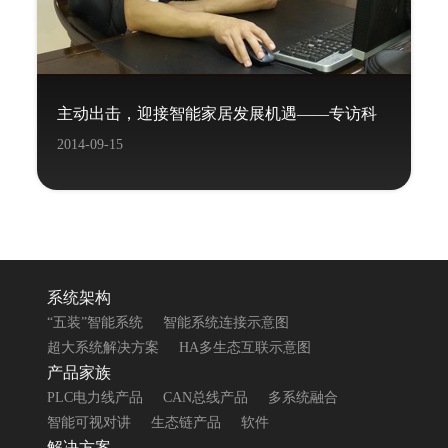
主动出击，迎接智能家居发展机遇——专访科
2014-09-15
力屋董事长覃炳宽先生
系统架构
“五装”智能系统
智能系统连接示意图
超大系统解决方案
HA多生态互联示意图
产品家族
PLC电力线产品
CAN总线产品
多系统融合
智能可视对讲
生态链产品
软件
解决方案