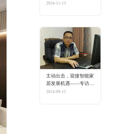
统项目
2024-11-13
主动出击，迎接智能家
居发展机遇——专访科
力屋董事长覃炳宽先生
2014-09-15