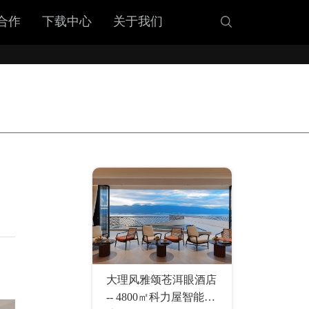
合作
下载中心
关于我们
大理风雅颂苍洱眼酒店
-- 4800㎡科力屋智能系