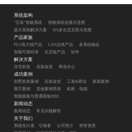
系统架构
“五装”智能系统
智能系统连接示意图
超大系统解决方案
HA多生态互联示意图
产品家族
PLC电力线产品
CAN总线产品
多系统融合
智能可视对讲
生态链产品
软件
解决方案
住宅前装
后装改造
商业办公
成功案例
别墅前装案例
后装改造
工装&商业
家装案例
展厅案例
其他案例简表
机柜、电箱
智能面板与普通面板对比
新闻动态
新闻动态
常见问题解答
关于我们
系统先行者、引领者
公司简介
荣誉资质