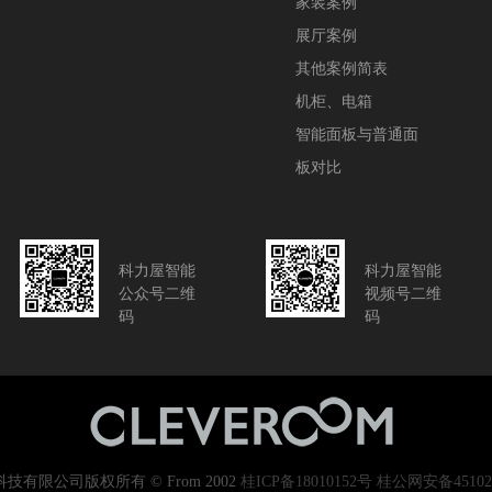
家装案例
展厅案例
其他案例简表
机柜、电箱
智能面板与普通面
板对比
科力屋智能
科力屋智能
公众号二维
视频号二维
码
码
有限公司版权所有 © From 2002
桂ICP备18010152号
桂公网安备451023